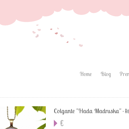
Home
Blog
Pre
Colgante "Hada Madruska"
- Re
€