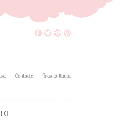
nsa
Contacto
Tras la lluvia
f. C1