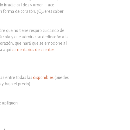
lo irradie calidez y amor. Hace
en forma de corazón
.
¿Quieres saber
re que no tiene respiro cuidando de
á sola y que admiras su dedicación a la
 corazón, que hará que se emocione al
ra aquí
comentarios de clientes
.
ijas entre todas las
disponibles
(puedes
y bajo el precio).
e apliquen.