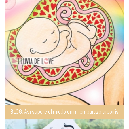
BLOG:
Así superé el miedo en mi embarazo arcoíris